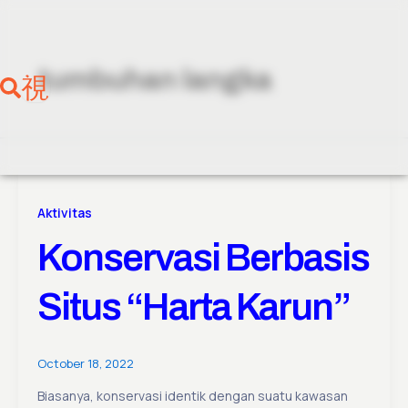
Skip
to
content
tumbuhan langka
Aktivitas
Konservasi Berbasis
Situs “Harta Karun”
October 18, 2022
Biasanya, konservasi identik dengan suatu kawasan