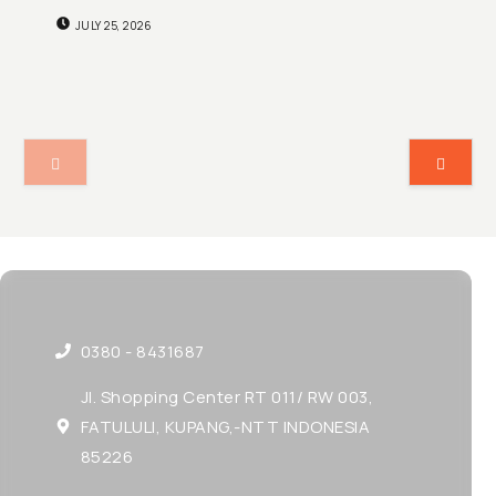
JULY 25, 2026
0380 - 8431687
Jl. Shopping Center RT 011/ RW 003,
FATULULI, KUPANG,-NTT INDONESIA
85226