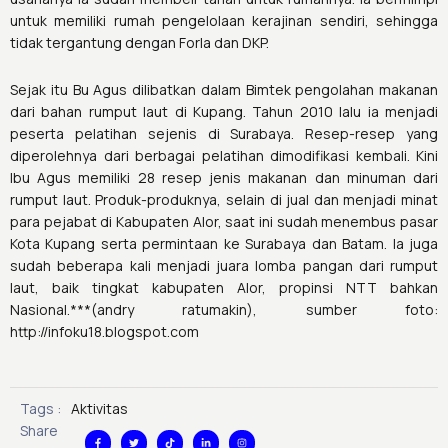
untuk memiliki rumah pengelolaan kerajinan sendiri, sehingga
tidak tergantung dengan Forla dan DKP.
Sejak itu Bu Agus dilibatkan dalam Bimtek pengolahan makanan
dari bahan rumput laut di Kupang. Tahun 2010 lalu ia menjadi
peserta pelatihan sejenis di Surabaya. Resep-resep yang
diperolehnya dari berbagai pelatihan dimodifikasi kembali. Kini
Ibu Agus memiliki 28 resep jenis makanan dan minuman dari
rumput laut. Produk-produknya, selain di jual dan menjadi minat
para pejabat di Kabupaten Alor, saat ini sudah menembus pasar
Kota Kupang serta permintaan ke Surabaya dan Batam. Ia juga
sudah beberapa kali menjadi juara lomba pangan dari rumput
laut, baik tingkat kabupaten Alor, propinsi NTT bahkan
Nasional.***(andry ratumakin), sumber foto:
http://infoku18.blogspot.com
Tags :
Aktivitas
F
T
T
L
I
Share
a
w
i
i
n
c
i
k
n
s