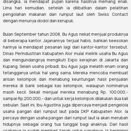
disangka, ia mendapat pujian karena hasilnya memang enak.
Lima hari kemudian, setelah ia dilibatkan dalam pelatihan
pengolahan makanan dari rumput laut oleh Swiss Contact
dengan menunya dodol dan kerupuk.
Bulan September tahun 2008, Bu Agus nekat menjual produknya
di beberapa kantor. Jajanannya terjual habis, bahkan keesokan
harinya ia mendapat pesanan lagi dari kantor-kantor tersebut.
Dinas Perindustrian Kabupaten Alor mulai melirik usaha Bu Agus
dan mengundangnya mengikuti Expo kerajinan di Jakarta dan
Kupang. Selain usaha pribadi, Ibu Agus juga melatih enam orang
tetangganya untuk hal yang sama. Mereka mencoba membuat
arisan kelompok dan menabung keuntungan hasil penjualan
mereka di bank sebagai kas kelompok, walaupun nominalnya
masih kecil. Sekali menjual mereka menabung Rp. 100.000,-
sampai Rp.200.000,- dan untuk kerja kelompok dilakukan dua kali
sebulan. Saat ini, Ibu Agustina juga dipercaya menjadi pengelola
usaha pangan dari rumput laut pada DKP Kabupaten Alor. Ia
percaya dengan usaha pangan dari rumput laut ia akan merubah
hidupnya sebagai orang tua tunggal bagi anaknya. Dari hasil
usahanya Ia sudah membeli tanah untuk rumahnya. Ia bermimpi