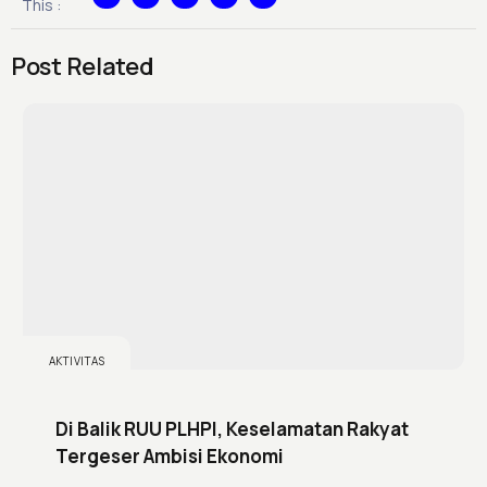
This :
e
t
t
k
t
b
t
o
e
a
o
e
k
d
g
o
r
i
r
k
n
a
Post Related
-
-
m
f
i
n
AKTIVITAS
Di Balik RUU PLHPI, Keselamatan Rakyat
Tergeser Ambisi Ekonomi