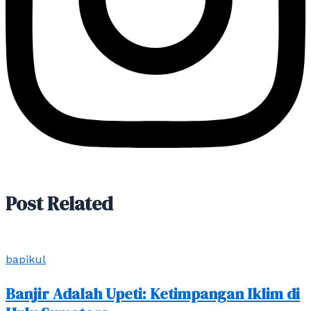
Post Related
bapikul
Banjir Adalah Upeti: Ketimpangan Iklim di