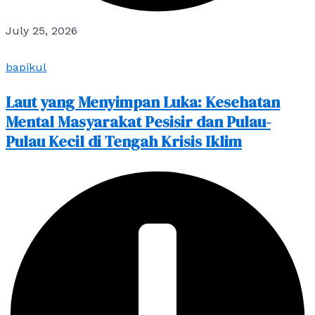
July 25, 2026
bapikul
Laut yang Menyimpan Luka: Kesehatan
Mental Masyarakat Pesisir dan Pulau-
Pulau Kecil di Tengah Krisis Iklim