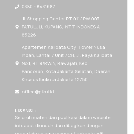
0380 - 8431687
Jl. Shopping Center RT 011/ RW 003,
FATULULI, KUPANG,-NTT INDONESIA
85226
Apartemen Kalibata City, Tower Nusa
Indah, Lantai 7 Unit 7CH, Jl. Raya Kalibata
No.1, RT.9/RW.4, Rawajati, Kec.
Pancoran, Kota Jakarta Selatan, Daerah
Khusus Ibukota Jakarta 12750
office@pikul.id
LISENSI :
Seluruh materi dan publikasi dalam website
ini dapat diunduh dan dibagikan dengan
orang lain selama mencantumkan kredit