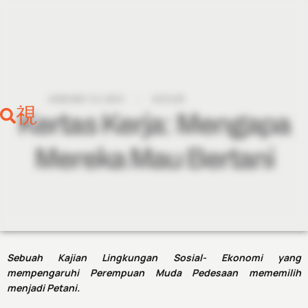
Skip
to
content
JANUARY 14, 2019
6:35 AM
Kertas Kerja: Mengapa
Mereka Mau Bertani
Sebuah Kajian Lingkungan Sosial- Ekonomi yang
mempengaruhi Perempuan Muda Pedesaan mememilih
menjadi Petani.