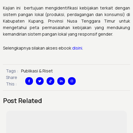
Kajian ini bertujuan mengidentifikasi kebijakan terkait dengan
sistem pangan lokal (produksi, perdagangan dan konsumsi) di
Kabupaten Kupang, Provinsi Nusa Tenggara Timur untuk
mengetahui peta permasalahan kebijakan yang mendukung
kemandirian sistem pangan lokal yang responsif gender.
Selengkapnya silakan akses ebook
disini
.
Tags :
Publikasi & Riset
F
T
T
L
I
Share
a
w
i
i
n
c
i
k
n
s
This :
e
t
t
k
t
b
t
o
e
a
o
e
k
d
g
o
r
i
r
k
n
a
Post Related
-
-
m
f
i
n