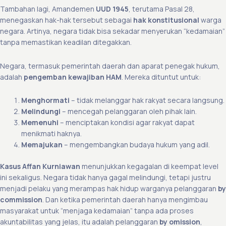
Tambahan lagi, Amandemen
UUD 1945
, terutama Pasal 28,
menegaskan hak-hak tersebut sebagai
hak konstitusional
warga
negara. Artinya, negara tidak bisa sekadar menyerukan “kedamaian”
tanpa memastikan keadilan ditegakkan.
Negara, termasuk pemerintah daerah dan aparat penegak hukum,
adalah
pengemban kewajiban HAM
. Mereka dituntut untuk:
Menghormati
– tidak melanggar hak rakyat secara langsung.
Melindungi
– mencegah pelanggaran oleh pihak lain.
Memenuhi
– menciptakan kondisi agar rakyat dapat
menikmati haknya.
Memajukan
– mengembangkan budaya hukum yang adil.
Kasus Affan Kurniawan
menunjukkan kegagalan di keempat level
ini sekaligus. Negara tidak hanya gagal melindungi, tetapi justru
menjadi pelaku yang merampas hak hidup warganya pelanggaran
by
commission
. Dan ketika pemerintah daerah hanya mengimbau
masyarakat untuk “menjaga kedamaian” tanpa ada proses
akuntabilitas yang jelas, itu adalah pelanggaran
by omission
,