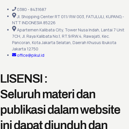
0380 - 8431687
Jl. Shopping Center RT 011/ RW 003, FATULULI, KUPANG,-
NTT INDONESIA 85226
Apartemen Kalibata City, Tower Nusa Indah, Lantai 7 Unit
7CH, Jl. Raya Kalibata No.1, RT.9/RW.4, Rawajati, Kec.
Pancoran, Kota Jakarta Selatan, Daerah Khusus Ibukota
Jakarta 12750
office@pikul.id
LISENSI :
Seluruh materi dan
publikasi dalam website
ini dapat diunduh dan