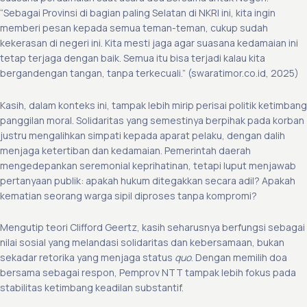
“Sebagai Provinsi di bagian paling Selatan di NKRI ini, kita ingin
memberi pesan kepada semua teman-teman, cukup sudah
kekerasan di negeri ini. Kita mesti jaga agar suasana kedamaian ini
tetap terjaga dengan baik. Semua itu bisa terjadi kalau kita
bergandengan tangan, tanpa terkecuali.” (swaratimor.co.id, 2025)
Kasih, dalam konteks ini, tampak lebih mirip perisai politik ketimbang
panggilan moral. Solidaritas yang semestinya berpihak pada korban
justru mengalihkan simpati kepada aparat pelaku, dengan dalih
menjaga ketertiban dan kedamaian. Pemerintah daerah
mengedepankan seremonial keprihatinan, tetapi luput menjawab
pertanyaan publik: apakah hukum ditegakkan secara adil? Apakah
kematian seorang warga sipil diproses tanpa kompromi?
Mengutip teori Clifford Geertz, kasih seharusnya berfungsi sebagai
nilai sosial yang melandasi solidaritas dan kebersamaan, bukan
sekadar retorika yang menjaga status
quo
. Dengan memilih doa
bersama sebagai respon, Pemprov NTT tampak lebih fokus pada
stabilitas ketimbang keadilan substantif.