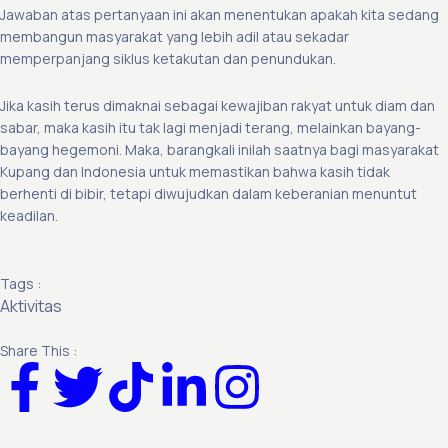
Jawaban atas pertanyaan ini akan menentukan apakah kita sedang
membangun masyarakat yang lebih adil atau sekadar
memperpanjang siklus ketakutan dan penundukan.
Jika kasih terus dimaknai sebagai kewajiban rakyat untuk diam dan
sabar, maka kasih itu tak lagi menjadi terang, melainkan bayang-
bayang hegemoni. Maka, barangkali inilah saatnya bagi masyarakat
Kupang dan Indonesia untuk memastikan bahwa kasih tidak
berhenti di bibir, tetapi diwujudkan dalam keberanian menuntut
keadilan.
Tags :
Aktivitas
Share This :
F
T
T
L
I
a
w
i
i
n