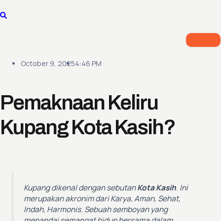
Skip
to
content
October 9, 2025
4:46 PM
Pemaknaan Keliru
Kupang Kota Kasih?
Kupang dikenal dengan sebutan
Kota Kasih
. Ini
merupakan akronim dari
Karya, Aman, Sehat,
Indah, Harmonis
. Sebuah semboyan yang
menandai semangat hidup bersama dalam