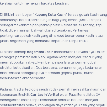
kelalaian untuk memenuhi hak atas keadilan.
Di titik ini, semboyan
“Kupang Kota Kasih”
terasa goyah. Kasih yang
seharusnya berarti perlindungan bagi yang lemah, justru tampak
sebagai mekanisme penjinakan politik. Rakyat diajak tenang, tapi
tidak diberi jaminan bahwa hukum ditegakkan. Pertanyaan
pentingnya: apakah kasih yang dimaksud benar-benar kasih, atau
justru hegemoni yang menuntut kepatuhan tanpa kritik?
Di sinilah konsep
hegemoni kasih
menemukan relevansinya. Dalam
kerangka pemikiran Karl Marx, agama kerap menjadi “candu” yang
meninabobokan rakyat. Memberi pelipur lara tanpa mengubah
struktur ketidakadilan. Doa bersama, seruan menjaga kedamaian
bisa terbaca sebagai upaya meredam gejolak publik, bukan
menuntaskan akar persoalan.
Padahal, tradisi teologis sendiri tidak pernah memisahkan kasih dari
kebenaran. Ensiklik
Caritas in Veritate
dari Paus Benediktus XVI
menegaskan kasih tanpa kebenaran berisiko berubah menjadi
sentimentalitas belaka, kehilangan daya kritisnya. Kasih yang sejati