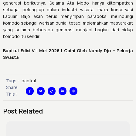
generasi berikutnya. Selama Ata Modo hanya ditempatkan
sebagai pelengkap dalam industri wisata, maka konservasi
Labuan Bajo akan terus menyimpan paradoks, melindungi
Komodo sebagai warisan dunia, tetapi melemahkan masyarakat
yang selama beberapa generasi menjadi bagian dari hidup
Komodo itu sendiri.
Bapikul Edisi V | Mei 2026 | Opini Oleh Nandy Djo – Pekerja
Swasta
Tags :
bapikul
F
T
T
L
I
Share
a
w
i
i
n
c
i
k
n
s
This :
e
t
t
k
t
b
t
o
e
a
o
e
k
d
g
o
r
i
r
k
n
a
Post Related
-
-
m
f
i
n