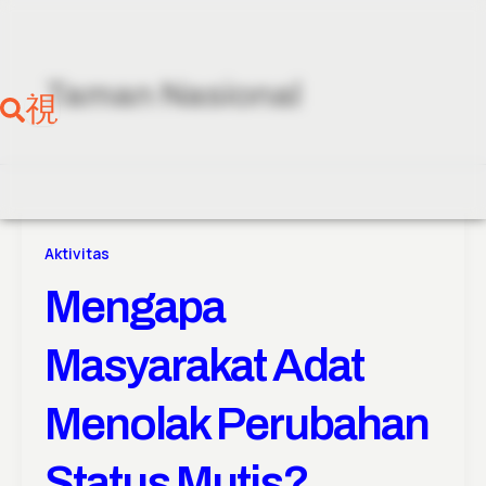
Skip
to
content
Taman Nasional
Aktivitas
Mengapa
Masyarakat Adat
Menolak Perubahan
Status Mutis?