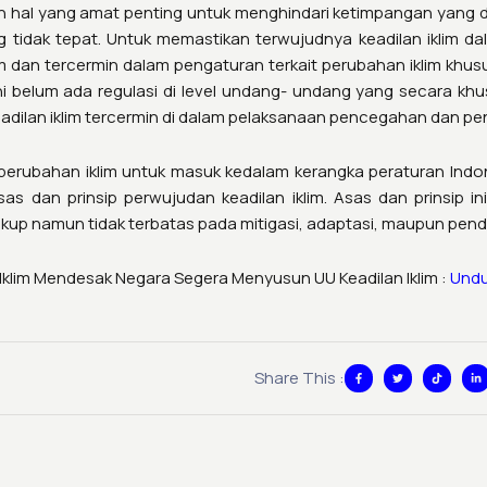
lah hal yang amat penting untuk menghindari ketimpangan yang 
g tidak tepat. Untuk memastikan terwujudnya keadilan iklim dal
tum dan tercermin dalam pengaturan terkait perubahan iklim kh
 ini belum ada regulasi di level undang- undang yang secara 
dilan iklim tercermin di dalam pelaksanaan pencegahan dan pen
u perubahan iklim untuk masuk kedalam kerangka peraturan Indo
 dan prinsip perwujudan keadilan iklim. Asas dan prinsip ini
p namun tidak terbatas pada mitigasi, adaptasi, maupun penda
n Iklim Mendesak Negara Segera Menyusun UU Keadilan Iklim :
Undu
F
T
T
L
Share This :
a
w
i
i
c
i
k
n
e
t
t
k
b
t
o
e
o
e
k
d
o
r
i
k
n
-
-
f
i
n