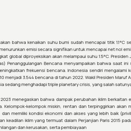
kan bahwa kenaikan suhu bumi sudah mencapai titik 1.1°C se
enurunkan emisi secara signifikan untuk mencapai net nol emis
ngkat global diproyeksikan akan melampaui suhu 1.5°C. Preside
rnas) Penanggulangan Bencana menyampaikan bahwa saat in
eningkatkan frekuensi bencana. Indonesia sendiri mengalami 
010 menjadi 3.544 bencana di tahun 2022. Wakil Presiden Maruf 
sedang menghadapi triple planetary crisis, yang salah satunya a
2023 menegaskan bahwa dampak perubahan iklim berkaitan e
ia. Kelompok-kelompok miskin, rentan dan terpinggirkan akan
dan memiliki kondisi ekonomi dan akses yang lebih baik (privi
eadilan iklim yang termuat dalam Perjanjian Paris 2015 pada 
ilangan dan kerusakan, serta pembiayaan