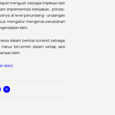
dapat menguat sebagai implikasi dari
am implementasi kebijakan, prinsip-
ususnya di level perundang- undangan
khusus mengatur mengenai perubahan
gendalian iklim.
nesia dalam bentuk konkret sebagai
 harus tercermin dalam setiap aksi
naan iklim.
h disini
I
n
s
t
a
g
r
a
m