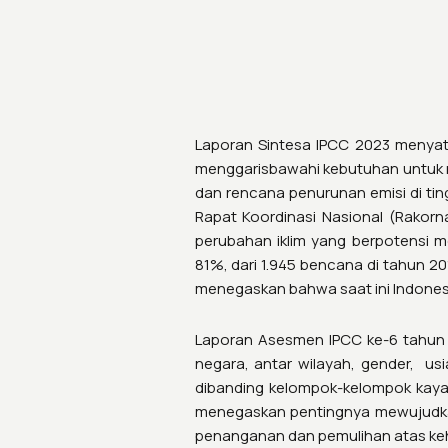
Laporan Sintesa IPCC 2023 menyata
menggarisbawahi kebutuhan untuk m
dan rencana penurunan emisi di ti
Rapat Koordinasi Nasional (Rako
perubahan iklim yang berpotensi m
81%, dari 1.945 bencana di tahun 2
menegaskan bahwa saat ini Indonesia 
Laporan Asesmen IPCC ke-6 tahun 
negara, antar wilayah, gender, us
dibanding kelompok-kelompok kaya 
menegaskan pentingnya mewujudkan k
penanganan dan pemulihan atas keh