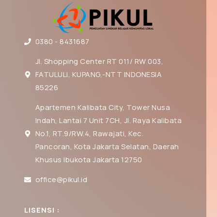
0380 - 8431687
Jl. Shopping Center RT 011/ RW 003,
FATULULI, KUPANG,-NTT INDONESIA
85226
Apartemen Kalibata City, Tower Nusa
Indah, Lantai 7 Unit 7CH, Jl. Raya Kalibata
No.1, RT.9/RW.4, Rawajati, Kec.
Pancoran, Kota Jakarta Selatan, Daerah
Khusus Ibukota Jakarta 12750
office@pikul.id
LISENSI :