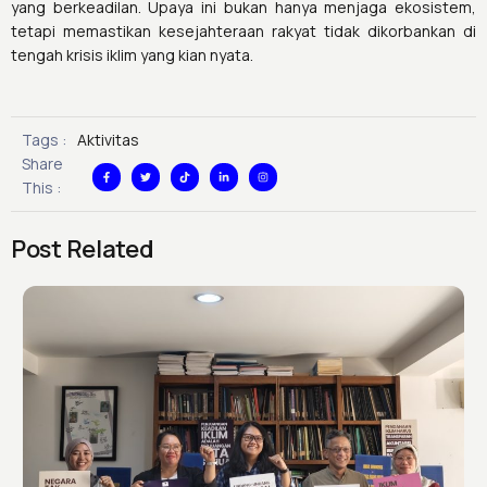
yang berkeadilan. Upaya ini bukan hanya menjaga ekosistem,
tetapi memastikan kesejahteraan rakyat tidak dikorbankan di
tengah krisis iklim yang kian nyata.
Tags :
Aktivitas
F
T
T
L
I
Share
a
w
i
i
n
c
i
k
n
s
This :
e
t
t
k
t
b
t
o
e
a
o
e
k
d
g
o
r
i
r
k
n
a
Post Related
-
-
m
f
i
n