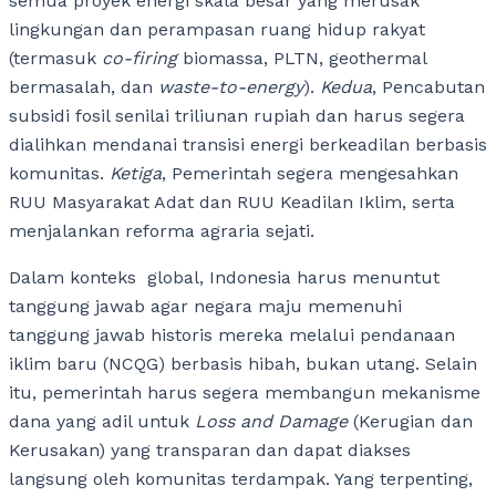
semua proyek energi skala besar yang merusak
lingkungan dan perampasan ruang hidup rakyat
(termasuk
co-firing
biomassa, PLTN, geothermal
bermasalah, dan
waste-to-energy
).
Kedua
, Pencabutan
subsidi fosil senilai triliunan rupiah dan harus segera
dialihkan mendanai transisi energi berkeadilan berbasis
komunitas.
Ketiga
, Pemerintah segera mengesahkan
RUU Masyarakat Adat dan RUU Keadilan Iklim, serta
menjalankan reforma agraria sejati.
Dalam konteks global, Indonesia harus menuntut
tanggung jawab
agar negara maju memenuhi
tanggung jawab historis mereka melalui pendanaan
iklim baru (NCQG) berbasis hibah, bukan utang. Selain
itu, pemerintah harus segera membangun mekanisme
dana yang adil untuk
Loss and Damage
(Kerugian dan
Kerusakan) yang transparan dan dapat diakses
langsung oleh komunitas terdampak. Yang terpenting,