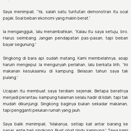
Saya menimpali, “Ya, salah satu tuntutan demonstran itu soal
pajak. Soal beban ekonomi yang makin berat.”
Ia mengangguk, lalu menambahkan, “Kalau itu saya setuju, bro.
Harus seimbang. Jangan pendapatan pas-pasan, tapi beban
bayar segunung.”
Singkong di bara api sudah matang. Kami membelahnya, asap
harum mengepul. Ia mengunyah perlahan, lalu berkata lirih, “Ini
makanan kesukaanku di kampung. Belasan tahun saya tak
pulang.”
Ucapan itu membuat saya terdiam sejenak. Betapa beratnya
menjadi perantau: kampung halaman selalu hadir di lidah, tapi tak
mudah dikunjungi. Singkong baginya bukan sekadar makanan,
tapi pengganti pelukan rumah yang jauh.
Saya balik menimpali, “Makanya, setiap kali antar barang ke
pasar, ente beli singkong. Buat obat rindu kampung.” Tawa kami