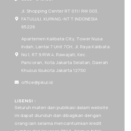
Jl. Shopping Center RT 011/ RW 003,
FATULULI, KUPANG,-NTT INDONESIA
85226
Apartemen Kalibata City, Tower Nusa
Indah, Lantai 7 Unit 7CH, Jl. Raya Kalibata
No.1, RT.9/RW.4, Rawajati, Kec.
Pancoran, Kota Jakarta Selatan, Daerah
Khusus Ibukota Jakarta 12750
office@pikul.id
LISENSI :
Seluruh materi dan publikasi dalam website
ini dapat diunduh dan dibagikan dengan
orang lain selama mencantumkan kredit