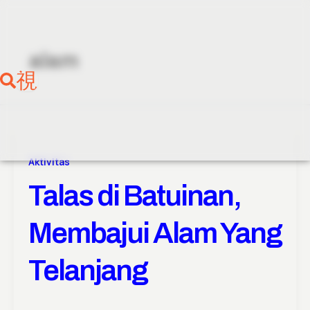
Skip
to
content
alam
Aktivitas
Talas di Batuinan,
Membajui Alam Yang
Telanjang