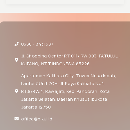
0380 - 8431687
Jl. Shopping Center RT 011/ RW 003, FATULULI,
KUPANG,-NTT INDONESIA 85226
Apartemen Kalibata City, Tower Nusa Indah,
Lantai 7 Unit 7CH, Jl. Raya Kalibata No.1,
RT.9/RW.4, Rawajati, Kec. Pancoran, Kota
Jakarta Selatan, Daerah Khusus Ibukota
Jakarta 12750
office@pikul.id