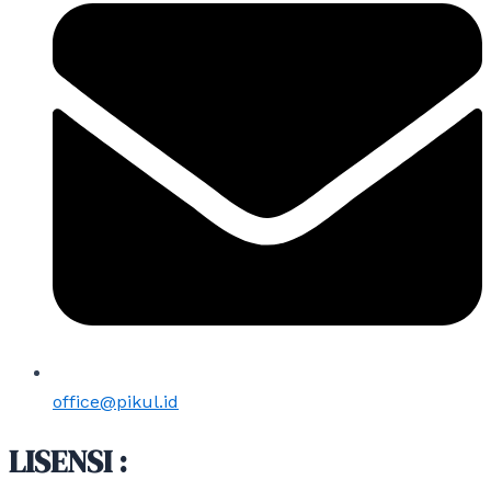
office@pikul.id
LISENSI :