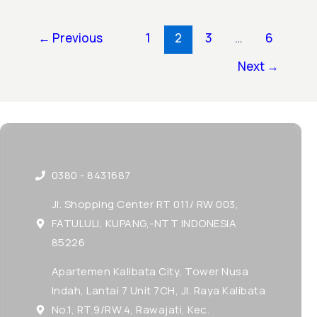
←
Previous
1
2
3
…
6
Next
→
0380 - 8431687
Jl. Shopping Center RT 011/ RW 003,
FATULULI, KUPANG,-NTT INDONESIA
85226
Apartemen Kalibata City, Tower Nusa
Indah, Lantai 7 Unit 7CH, Jl. Raya Kalibata
No.1, RT.9/RW.4, Rawajati, Kec.