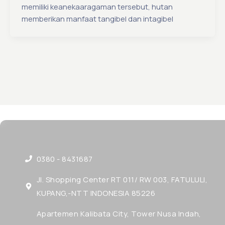
memiliki keanekaaragaman tersebut, hutan
memberikan manfaat tangibel dan intagibel
0380 - 8431687
Jl. Shopping Center RT 011/ RW 003, FATULULI,
KUPANG,-NTT INDONESIA 85226
Apartemen Kalibata City, Tower Nusa Indah,