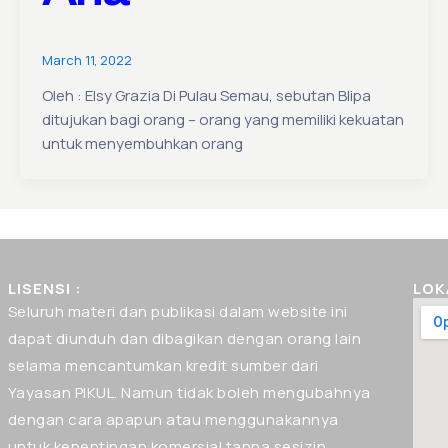
March 11, 2022
Oleh : Elsy Grazia Di Pulau Semau, sebutan Blipa
ditujukan bagi orang – orang yang memiliki kekuatan
untuk menyembuhkan orang
LISENSI :
LOK
Seluruh materi dan publikasi dalam website ini
dapat diunduh dan dibagikan dengan orang lain
selama mencantumkan kredit sumber dari
Yayasan PIKUL. Namun tidak boleh mengubahnya
dengan cara apapun atau menggunakannya
untuk kepentingan komersial tanpa sesizin